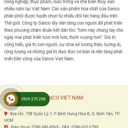
nông nghiệp, thực phẩm, nuôi trồng và chế biến thủy sản
nhiều năm tại Việt Nam. Các sản phẩm hóa chất của Sanco
phân phối được tuyển chọn từ nhiều đối tác hàng đầu trên
Thế giới. Công ty Sanco lấy nền tảng con người để phát triển
theo phương châm đoàn kết dân tôc: “hôm nay chung tay cho
ngày mai phát triển tươi mới hơn, thịnh vượng hơn”. Giá trị
cống hiến, giá trị con người, sự chia sẻ tương thân, tương ái,
rộng lượng và những giá trị đạo đức cơ bản là nền tảng phát
triển bền vững của Sanco Viet Nam.
CÔNG TY TNHH SANCO VIET NAM
0909 379 298
Địa chỉ: 738 Quốc Lộ 1, P. Bình Hưng Hòa B, Q. Bình Tân, TP.
HCM
Điện thoại: 0286.686.4569 - FAX: 0286.652.6799