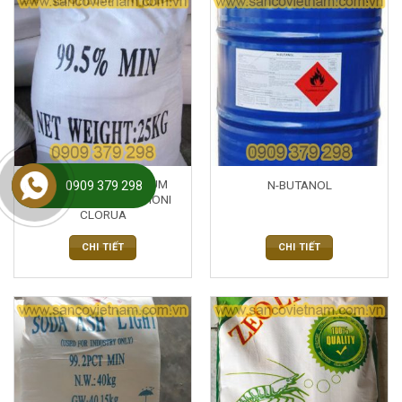
MUỐI LẠNH AMMONIUM
N-BUTANOL
0909 379 298
CHLORIDE NH4CL-AMONI
CLORUA
CHI TIẾT
CHI TIẾT