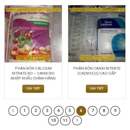
PHÂN BÓN CALCIUM
PHÂN BÓN CANXI NITRATE
NITRATE BO – CANXI BO
(CA(NO3)2) CAO CẤP
NHẬP KHẨU CHÍNH HÃNG
CHI TIẾT
CHI TIẾT
1
2
3
4
5
6
7
8
9
10
11