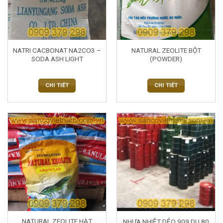
NATRI CACBONAT NA2CO3 –
NATURAL ZEOLITE BỘT
SODA ASH LIGHT
(POWDER)
CHI TIẾT
CHI TIẾT
NATURAL ZEOLITE HẠT
NHỰA NHIỆT DẺO 909 DU 80