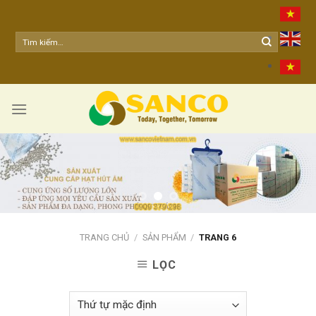
Skip
to
content
TRANG CHỦ
/
SẢN PHẨM
/
TRANG 6
LỌC