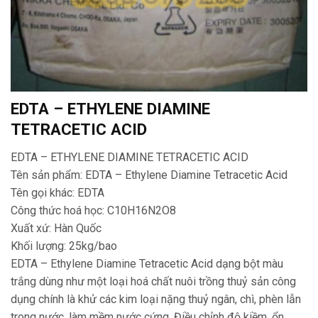
EDTA – ETHYLENE DIAMINE
TETRACETIC ACID
EDTA – ETHYLENE DIAMINE TETRACETIC ACID
Tên sản phẩm: EDTA – Ethylene Diamine Tetracetic Acid
Tên gọi khác: EDTA
Công thức hoá học: C10H16N2O8
Xuất xứ: Hàn Quốc
Khối lượng: 25kg/bao
EDTA – Ethylene Diamine Tetracetic Acid dạng bột màu
trắng dùng như một loại hoá chất nuôi trồng thuỷ sản công
dụng chính là khử các kim loại nặng thuỷ ngân, chì, phèn lẫn
trong nước, làm mềm nước cứng. Điều chỉnh độ kiềm, ổn