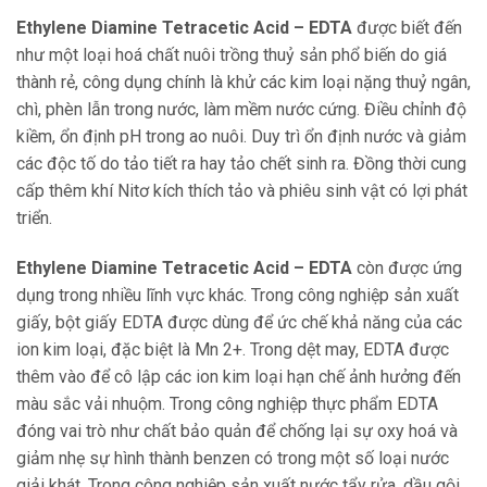
Ethylene Diamine Tetracetic Acid – EDTA
được biết đến
như một loại hoá chất nuôi trồng thuỷ sản phổ biến do giá
thành rẻ, công dụng chính là khử các kim loại nặng thuỷ ngân,
chì, phèn lẫn trong nước, làm mềm nước cứng. Điều chỉnh độ
kiềm, ổn định pH trong ao nuôi. Duy trì ổn định nước và giảm
các độc tố do tảo tiết ra hay tảo chết sinh ra. Đồng thời cung
cấp thêm khí Nitơ kích thích tảo và phiêu sinh vật có lợi phát
triển.
Ethylene Diamine Tetracetic Acid – EDTA
còn được ứng
dụng trong nhiều lĩnh vực khác. Trong công nghiệp sản xuất
giấy, bột giấy EDTA được dùng để ức chế khả năng của các
ion kim loại, đặc biệt là Mn 2+. Trong dệt may, EDTA được
thêm vào để cô lập các ion kim loại hạn chế ảnh hưởng đến
màu sắc vải nhuộm. Trong công nghiệp thực phẩm EDTA
đóng vai trò như chất bảo quản để chống lại sự oxy hoá và
giảm nhẹ sự hình thành benzen có trong một số loại nước
giải khát. Trong công nghiệp sản xuất nước tẩy rửa, dầu gội