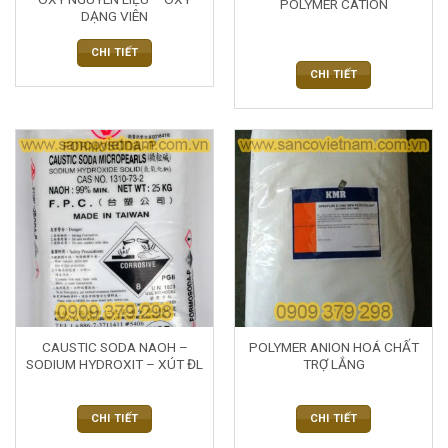
POLYMER CATION
DẠNG VIÊN
CHI TIẾT
CHI TIẾT
CAUSTIC SODA NAOH –
POLYMER ANION HOÁ CHẤT
SODIUM HYDROXIT – XÚT ĐL
TRỢ LẮNG
CHI TIẾT
CHI TIẾT