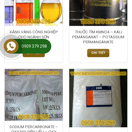
XĂNG VÀNG CÔNG NGHIỆP
THUỐC TÍM KMNO4 – KALI
CHO NGÀNH SƠN
PEMANGANAT – POTASSIUM
PERMANGANATE
0909 379 298
CHI TIẾT
CHI TIẾT
SODIUM PERCARBONATE –
OXY NGUYÊN LIỆU – OXY