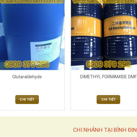
Glutaraldehyde
DIMETHYL FORMAMIDE DMF
CHI TIẾT
CHI TIẾT
CHI NHÁNH TẠI BÌNH ĐỊ