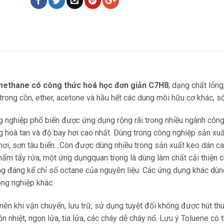
lmethane có công thức hoá học đơn giản C7H8
, dạng chất lỏng
 trong cồn, ether, acetone và hầu hết các dung môi hữu cơ khác, sô
nghiệp phổ biến được ứng dụng rộng rãi trong nhiều ngành công 
g hoà tan và độ bay hơi cao nhất. Dùng trong công nghiệp sản xu
hơi, sơn tàu biển…Còn được dùng nhiều trong sản xuất keo dán ca
ẩm tẩy rửa, một ứng dụngquan trọng là dùng làm chất cải thiện c
g đáng kể chỉ số octane của nguyên liệu. Các ứng dụng khác dù
ông nghiệp khác.
 nên khi vận chuyển, lưu trữ, sử dụng tuyệt đối không được hút 
nhiệt, ngọn lửa, tia lửa, các cháy dễ cháy nổ. Lưu ý Toluene có t