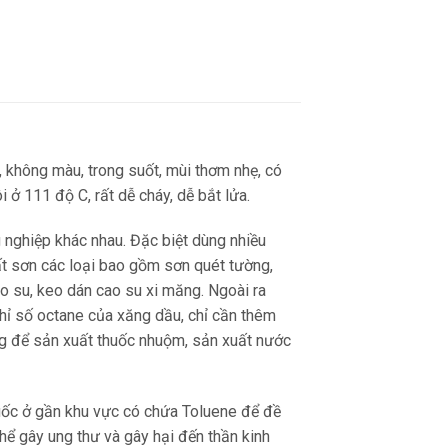
, không màu, trong suốt, mùi thơm nhẹ, có
i ở 111 độ C, rất dễ cháy, dễ bắt lửa.
nghiệp khác nhau. Đặc biệt dùng nhiều
ất sơn các loại bao gồm sơn quét tường,
o su, keo dán cao su xi măng. Ngoài ra
hỉ số octane của xăng dầu, chỉ cần thêm
ng để sản xuất thuốc nhuộm, sản xuất nước
thuốc ở gần khu vực có chứa Toluene để đề
hể gây ung thư và gây hại đến thần kinh