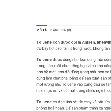
MÔ TẢ
ĐÁNH GIÁ (0)
Toluene còn được gọi là Anisen, pheny
độ bay hơi cao, tan ít trong nước, không tan
Toluene
được dung như loại dung môi công 
trong sản xuất nhựa tổng hợp vì có khả năn
sơn bề mặt, sơn đồ dùng trong nhà, sơn xe 
dùng làm chất pha loãng để sản xuất sản ph
một lượng nhỏ Toluene vào xăng dầu sẽ tăn
hoa, mực in…và có mặt trong nhiều ngành c
Toluene
có đặc tính rất dễ cháy và bắt lửa
phòng hoả hoạn. Để sản phẩm tránh xa nguồn 