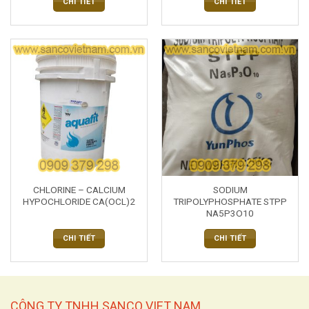
CHI TIẾT
CHI TIẾT
CHLORINE – CALCIUM
SODIUM
HYPOCHLORIDE CA(OCL)2
TRIPOLYPHOSPHATE STPP
NA5P3O10
CHI TIẾT
CHI TIẾT
CÔNG TY TNHH SANCO VIET NAM