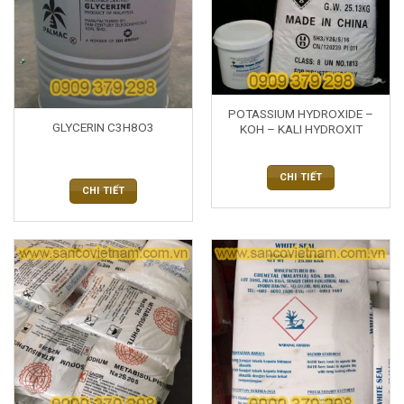
POTASSIUM HYDROXIDE –
GLYCERIN C3H8O3
KOH – KALI HYDROXIT
CHI TIẾT
CHI TIẾT