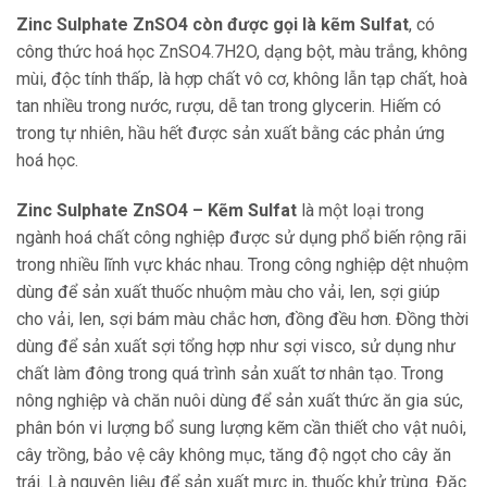
Zinc Sulphate ZnSO4 còn được gọi là kẽm Sulfat
, có
công thức hoá học ZnSO4.7H2O, dạng bột, màu trắng, không
mùi, độc tính thấp, là hợp chất vô cơ, không lẫn tạp chất, hoà
tan nhiều trong nước, rượu, dễ tan trong glycerin. Hiếm có
trong tự nhiên, hầu hết được sản xuất bằng các phản ứng
hoá học.
Zinc Sulphate ZnSO4 – Kẽm Sulfat
là một loại trong
ngành hoá chất công nghiệp được sử dụng phổ biến rộng rãi
trong nhiều lĩnh vực khác nhau. Trong công nghiệp dệt nhuộm
dùng để sản xuất thuốc nhuộm màu cho vải, len, sợi giúp
cho vải, len, sợi bám màu chắc hơn, đồng đều hơn. Đồng thời
dùng để sản xuất sợi tổng hợp như sợi visco, sử dụng như
chất làm đông trong quá trình sản xuất tơ nhân tạo. Trong
nông nghiệp và chăn nuôi dùng để sản xuất thức ăn gia súc,
phân bón vi lượng bổ sung lượng kẽm cần thiết cho vật nuôi,
cây trồng, bảo vệ cây không mục, tăng độ ngọt cho cây ăn
trái. Là nguyên liệu để sản xuất mực in, thuốc khử trùng. Đặc