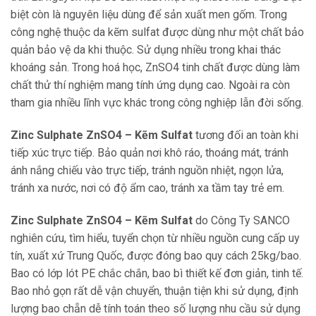
biệt còn là nguyên liệu dùng để sản xuất men gốm. Trong
công nghệ thuộc da kẽm sulfat được dùng như một chất bảo
quản bảo vệ da khi thuộc. Sử dụng nhiều trong khai thác
khoáng sản. Trong hoá học, ZnSO4 tinh chất được dùng làm
chất thử thí nghiệm mang tính ứng dụng cao. Ngoài ra còn
tham gia nhiều lĩnh vực khác trong công nghiệp lẫn đời sống.
Zinc Sulphate ZnSO4 – Kẽm Sulfat
tương đối an toàn khi
tiếp xúc trực tiếp. Bảo quản nơi khô ráo, thoáng mát, tránh
ánh nắng chiếu vào trực tiếp, tránh nguồn nhiệt, ngọn lửa,
tránh xa nước, nơi có độ ẩm cao, tránh xa tầm tay trẻ em.
Zinc Sulphate ZnSO4 – Kẽm Sulfat
do Công Ty SANCO
nghiên cứu, tìm hiểu, tuyển chọn từ nhiều nguồn cung cấp uy
tín, xuất xứ Trung Quốc, được đóng bao quy cách 25kg/bao.
Bao có lớp lót PE chắc chắn, bao bì thiết kế đơn giản, tinh tế.
Bao nhỏ gọn rất dễ vận chuyển, thuận tiện khi sử dụng, định
lượng bao chẵn dễ tính toán theo số lượng nhu cầu sử dụng