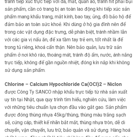
tránh tiếp xúc trực tiếp với da, mắt, quần áo, tránh hít phải bụi
sản phẩm, cần có trang bị an toàn lao động khi tiếp xúc sản
phẩm mang khẩu trang, mắt kính, bao tay, ủng, đồ bảo hộ để
đảm bảo an toàn sức khoẻ. Khi dùng ở hộ gia đình nên để
trong các vật dụng đặc trưng, dễ phân biệt, tránh nhầm lẫn
với các gia vị nấu ăn, để xa tầm tay trẻ em, tốt nhất là để
trong tủ riêng, khoá cẩn thận. Nên bảo quản, lưu trữ sản
phẩm ở nơi khô ráo, thoáng mát, tránh độ ẩm, nước, ánh nắng
trực tiếp, không để gần nguồn nhiệt, đóng kín nắp khi không
sử dụng sản phẩm.
Chlorine – Calcium Hypochloride Ca(OCl)2 – Niclon
được Công Ty SANCO nhập khẩu trực tiếp từ nhà sản xuất
uy tín tại Nhật, qua quy trình tìm hiểu, nghiên cứu, làm việc
với những tiêu chuẩn lựa chọn đầu vào gắt gao. Sản phẩm
được đóng thùng nhựa 45kg/thùng, thùng màu trắng sạch
sẽ, cứng cáp, thiết kế nhãn bắt mắt, thùng nhựa tròn, dễ di
chuyển, vận chuyển, lưu trữ, bảo quản và sử dụng. Hàng hoá