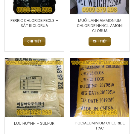
FERRIC CHLORIDE FECL3 –
MUỐI LẠNH AMMONIUM
SẮT III CLORUA
CHLORIDE NH4CL-AMONI
CLORUA
CHI TIẾT
CHI TIẾT
POLYALUMINIUM CHLORIDE
LƯU HUỲNH – SULFUR
PAC