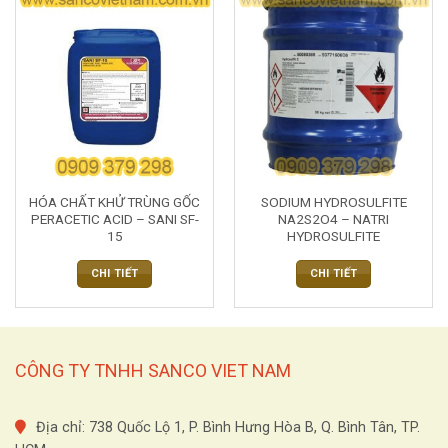
HÓA CHẤT KHỬ TRÙNG GỐC
SODIUM HYDROSULFITE
PERACETIC ACID – SANI SF-
NA2S2O4 – NATRI
15
HYDROSULFITE
CHI TIẾT
CHI TIẾT
CÔNG TY TNHH SANCO VIET NAM
Địa chỉ: 738 Quốc Lộ 1, P. Bình Hưng Hòa B, Q. Bình Tân, TP.