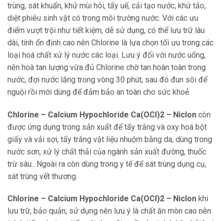
trùng, sát khuẩn, khử mùi hôi, tẩy uế, cải tạo nước, khử tảo,
diệt phiêu sinh vật có trong môi trường nước. Với các ưu
điểm vượt trội như tiết kiệm, dễ sử dụng, có thể lưu trữ lâu
dài, tính ổn định cao nên Chlorine là lựa chọn tối ưu trong các
loại hoá chất xử lý nước các loại. Lưu ý đối với nước uống,
nên hoà tan lượng vừa đủ Chlorine chờ tan hoàn toàn trong
nước, đợi nước lắng trong vòng 30 phút, sau đó đun sôi để
nguội rồi mới dùng để đảm bảo an toàn cho sức khoẻ.
Chlorine – Calcium Hypochloride Ca(OCl)2 – Niclon
còn
được ứng dụng trong sản xuất để tẩy trắng và oxy hoá bột
giấy và vải sợi, tẩy trắng vật liệu nhuộm bằng da, dùng trong
nước sơn, xử lý chất thải của ngành sản xuất đường, thuốc
trừ sâu…Ngoài ra còn dùng trong y tế để sát trùng dụng cụ,
sát trùng vết thương.
Chlorine – Calcium Hypochloride Ca(OCl)2 – Niclon
khi
lưu trữ, bảo quản, sử dụng nên lưu ý là chất ăn mòn cao nên