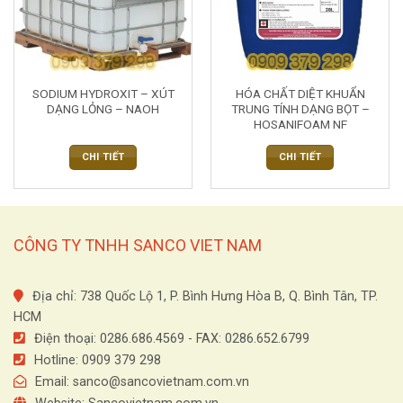
SODIUM HYDROXIT – XÚT
HÓA CHẤT DIỆT KHUẨN
DẠNG LỎNG – NAOH
TRUNG TÍNH DẠNG BỌT –
HOSANIFOAM NF
CHI TIẾT
CHI TIẾT
CÔNG TY TNHH SANCO VIET NAM
Địa chỉ: 738 Quốc Lộ 1, P. Bình Hưng Hòa B, Q. Bình Tân, TP.
HCM
Điện thoại: 0286.686.4569 - FAX: 0286.652.6799
Hotline: 0909 379 298
Email:
sanco@sancovietnam.com.vn