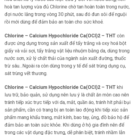
hoà tan lượng vừa đủ Chlorine chờ tan hoàn toàn trong nước,
đợi nước lắng trong vòng 30 phút, sau đó đun sôi để nguội
rồi mới dùng để đảm bảo an toàn cho sức khoẻ.
Chlorine – Calcium Hypochloride Ca(OCl)2 – THT
còn
được ứng dụng trong sản xuất để tẩy trắng và oxy hoá bột
giấy và vải sợi, tẩy trắng vật liệu nhuộm bằng da, dùng trong
nước sơn, xử lý chất thải của ngành sản xuất đường, thuốc
trừ sâu…Ngoài ra còn dùng trong y tế để sát trùng dụng cụ,
sát trùng vết thương.
Chlorine – Calcium Hypochloride Ca(OCl)2 – THT
khi
lưu trữ, bảo quản, sử dụng nên lưu ý là chất ăn mòn cao nên
tránh tiếp xúc trực tiếp với da, mắt, quần áo, tránh hít phải bụi
sản phẩm, cần có trang bị an toàn lao động khi tiếp xúc sản
phẩm mang khẩu trang, mắt kính, bao tay, ủng, đồ bảo hộ để
đảm bảo an toàn sức khỏe. Khi dùng ở hộ gia đình nên để
trong các vật dụng đặc trưng, dễ phân biệt, tránh nhầm lẫn