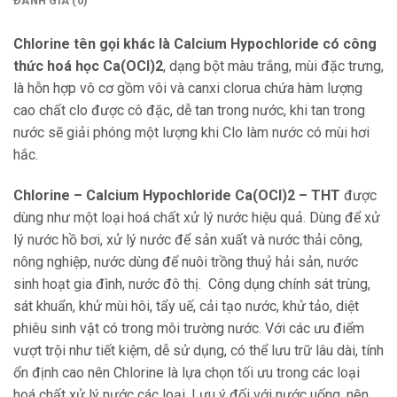
ĐÁNH GIÁ (0)
Chlorine tên gọi khác là Calcium Hypochloride có công
thức hoá học Ca(OCl)2
, dạng bột màu trắng, mùi đặc trưng,
là hỗn hợp vô cơ gồm vôi và canxi clorua chứa hàm lượng
cao chất clo được cô đặc, dễ tan trong nước, khi tan trong
nước sẽ giải phóng một lượng khi Clo làm nước có mùi hơi
hắc.
Chlorine – Calcium Hypochloride Ca(OCl)2 – THT
được
dùng như một loại hoá chất xử lý nước hiệu quả. Dùng để xử
lý nước hồ bơi, xử lý nước để sản xuất và nước thải công,
nông nghiệp, nước dùng để nuôi trồng thuỷ hải sản, nước
sinh hoạt gia đình, nước đô thị. Công dụng chính sát trùng,
sát khuẩn, khử mùi hôi, tẩy uế, cải tạo nước, khử tảo, diệt
phiêu sinh vật có trong môi trường nước. Với các ưu điểm
vượt trội như tiết kiệm, dễ sử dụng, có thể lưu trữ lâu dài, tính
ổn định cao nên Chlorine là lựa chọn tối ưu trong các loại
hoá chất xử lý nước các loại. Lưu ý đối với nước uống, nên