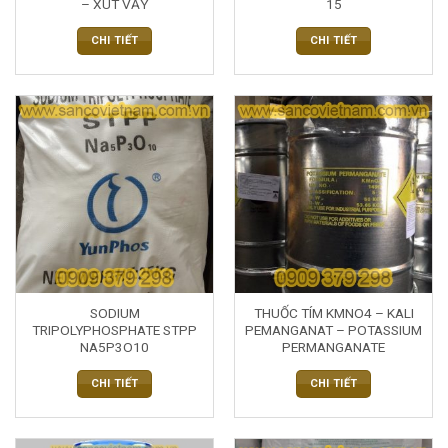
– XÚT VẨY
15
CHI TIẾT
CHI TIẾT
SODIUM
THUỐC TÍM KMNO4 – KALI
TRIPOLYPHOSPHATE STPP
PEMANGANAT – POTASSIUM
NA5P3O10
PERMANGANATE
CHI TIẾT
CHI TIẾT