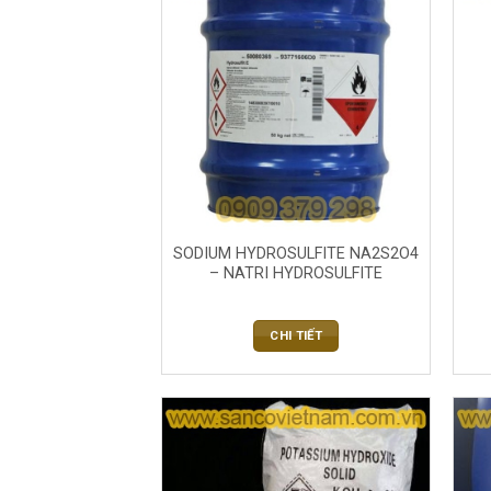
SODIUM HYDROSULFITE NA2S2O4
– NATRI HYDROSULFITE
CHI TIẾT