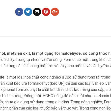
nol, metylen oxit, là một dạng formaldehyde, có công thức 
t dễ cháy. Trong tự nhiên và đời sống, Formol có mặt trong khói c
i phản ứng của ánh sáng mặt trời với ôxy hoá mêtan và các hyđroc
yde
là một loại hoá chất công nghiệp được sử dụng rộng rãi trong
sản xuất keo ure formaldehyt (keo UF) để dán các loại ván ép, ván
ựa phenol formaldehyt là chất kết dính, chất tạo màng cao cấp, 
iện bình thường. Đồng thời, HCHO dùng để sản xuất nhựa melamin f
ấp, nhựa gia dụng sử dụng trong gia đình. Trong nông nghiệp, Form
thành phần của các loại thuốc bảo vệ thực vật. Trong công nghiệp