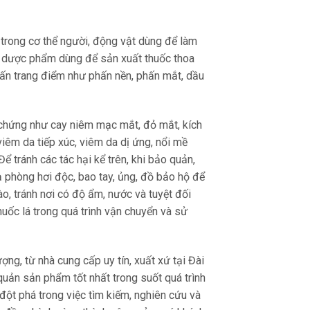
trong cơ thể người, động vật dùng để làm
ng dược phẩm dùng để sản xuất thuốc thoa
ấn trang điểm như phấn nền, phấn mắt, dầu
ệu chứng như cay niêm mạc mắt, đỏ mắt, kích
iêm da tiếp xúc, viêm da dị ứng, nổi mề
ể tránh các tác hại kể trên, khi bảo quản,
ạ phòng hơi độc, bao tay, ủng, đồ bảo hộ để
o, tránh nơi có độ ẩm, nước và tuyệt đối
huốc lá trong quá trình vận chuyển và sử
g, từ nhà cung cấp uy tín, xuất xứ tại Đài
uản sản phẩm tốt nhất trong suốt quá trình
ột phá trong việc tìm kiếm, nghiên cứu và