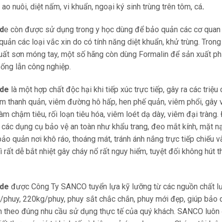
ao nuôi, diệt nấm, vi khuẩn, ngoại ký sinh trùng trên tôm, cá
.
d
e còn được sử dụng trong y học dùng để bảo quản các cơ quan 
uản các loại vắc xin do có tính năng diệt khuẩn, khử trùng. Tro
uất sơn móng tay, một số hãng còn dùng Formalin để sản xuất ph
sống lẫn công nghiệp.
yde
là một hợp chất độc hại khi tiếp xúc trực tiếp, gây ra các tri
m thanh quản, viêm đường hô hấp, hen phế quản, viêm phổi, gây v
m chậm tiêu, rối loạn tiêu hóa, viêm loét dạ dày, viêm đại tràng. Đ
ị các dụng cụ bảo vệ an toàn như khẩu trang, đeo mắt kính, mặt n
o quản nơi khô ráo, thoáng mát, tránh ánh nắng trực tiếp chiếu và
 rất dễ bắt nhiệt gây cháy nổ rất nguy hiểm, tuyệt đối không hút t
yde
được Công Ty SANCO tuyển lựa kỹ lưỡng từ các nguồn chất lượn
phuy, 220kg/phuy, phuy sắt chắc chắn, phuy mới đẹp, giúp bảo q
n theo đúng nhu cầu sử dụng thực tế của quý khách. SANCO luôn đ