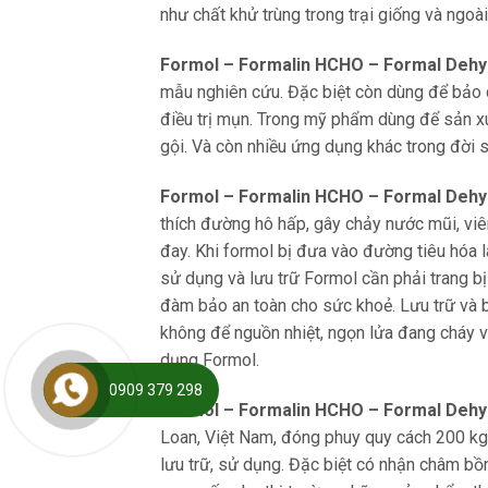
như chất khử trùng trong trại giống và ngoài 
Formol – Formalin HCHO – Formal Dehy
mẫu nghiên cứu. Đặc biệt còn dùng để bảo q
điều trị mụn. Trong mỹ phẩm dùng để sản x
gội. Và còn nhiều ứng dụng khác trong đời 
Formol – Formalin HCHO – Formal Deh
thích đường hô hấp, gây chảy nước mũi, viê
đay. Khi formol bị đưa vào đường tiêu hóa là
sử dụng và lưu trữ Formol cần phải trang b
đàm bảo an toàn cho sức khoẻ. Lưu trữ và bả
không để nguồn nhiệt, ngọn lửa đang cháy vì
dụng Formol.
0909 379 298
Formol – Formalin HCHO – Formal Deh
Loan, Việt Nam, đóng phuy quy cách 200 kg/
lưu trữ, sử dụng. Đặc biệt có nhận châm bồ