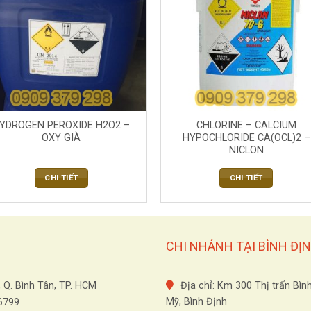
YDROGEN PEROXIDE H2O2 –
CHLORINE – CALCIUM
OXY GIÀ
HYPOCHLORIDE CA(OCL)2 –
NICLON
CHI TIẾT
CHI TIẾT
CHI NHÁNH TẠI BÌNH ĐỊ
, Q. Bình Tân, TP. HCM
Địa chỉ: Km 300 Thị trấn Bìn
Mỹ, Bình Định
.6799